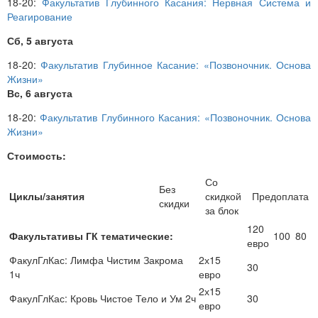
18-20:
Факультатив Глубинного Касания: Нервная Система и
Реагирование
Сб, 5 августа
18-20:
Факультатив Глубинное Касание: «Позвоночник. Основа
Жизни»
Вс, 6 августа
18-20:
Факультатив Глубинного Касания: «Позвоночник. Основа
Жизни»
Стоимость:
Со
Без
Циклы/занятия
скидкой
Предоплата
скидки
за блок
120
Факультативы ГК тематические:
100
80
евро
ФакулГлКас: Лимфа Чистим Закрома
2х15
30
1ч
евро
2х15
ФакулГлКас: Кровь Чистое Тело и Ум 2ч
30
евро