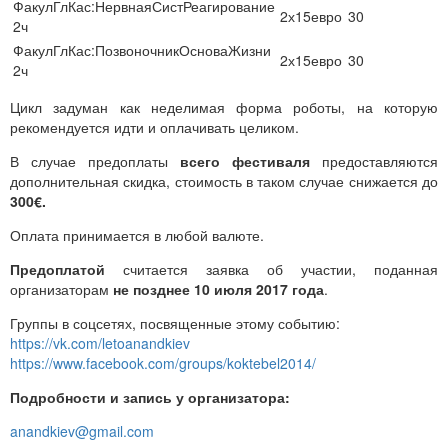
ФакулГлКас:НервнаяСистРеагирование
2х15евро
30
2ч
ФакулГлКас:ПозвоночникОсноваЖизни
2х15евро
30
2ч
Цикл задуман как неделимая форма роботы, на которую
рекомендуется идти и оплачивать целиком.
В случае предоплаты
всего фестиваля
предоставляются
дополнительная скидка, стоимость в таком случае снижается до
300€.
Оплата принимается в любой валюте.
Предоплатой
считается заявка об участии, поданная
организаторам
не позднее 10 июля 2017 года
.
Группы в соцсетях, посвященные этому событию:
https://vk.com/letoanandkiev
https://www.facebook.com/groups/koktebel2014/
Подробности и запись у организатора:
anandkiev@gmail.com