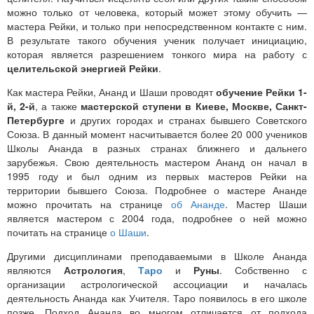
можно только от человека, который может этому обучить —
мастера Рейки, и только при непосредственном контакте с ним.
В результате такого обучения ученик получает инициацию,
которая является разрешением тонкого мира на работу с
целительской энергией Рейки
.
Как мастера Рейки, Ананд и Шаши проводят
обучение Рейки 1-
й, 2-й
, а также
мастерской ступени в Киеве, Москве, Санкт-
Петербурге
и других городах и странах бывшего Советского
Союза. В данный момент насчитывается более 20 000 учеников
Школы Ананда в разных странах ближнего и дальнего
зарубежья. Свою деятельность мастером Ананд он начал в
1995 году и был одним из первых мастеров Рейки на
территории бывшего Союза. Подробнее о мастере Ананде
можно прочитать на странице
об Ананде
. Мастер Шаши
является мастером с 2004 года, подробнее о ней можно
почитать на странице
о Шаши
.
Другими дисциплинами преподаваемыми в Школе Ананда
являются
Астрология
,
Таро
и
Руны
. Собственно с
организации астрологической ассоциации и началась
деятельность Ананда как Учителя. Таро появилось в его школе
позже. Подход Ананда во многом отличается от подхода