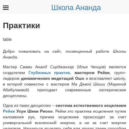
Школа Ананда
Найти:
Практики
Добро пожаловать на сайт, посвященный работе
Школы
Ананда
.
Мастер
Свами Ананд Сирджанхар
(Илья Ченцов) является
создателем
Глубинных практик
,
мастером Рейки
, групп-
лидером
динамических медитаций Ошо
и возглавляет школу,
в которой совместно с мастером
Ма Девой Шаши
(Мариной
Абибулаевой) преподает современные эзотерические
дисциплины.
Одна из таких дисциплин –
система естественного исцеления
Рейки
Усуи Шики Риохо
. Рейки это практика исцеления путем
наложения рук, причем исцеление происходит за счет
универсальной вселенской энергии, а не за счет энергии
целителя. Научиться исцелять себя или других таким способом