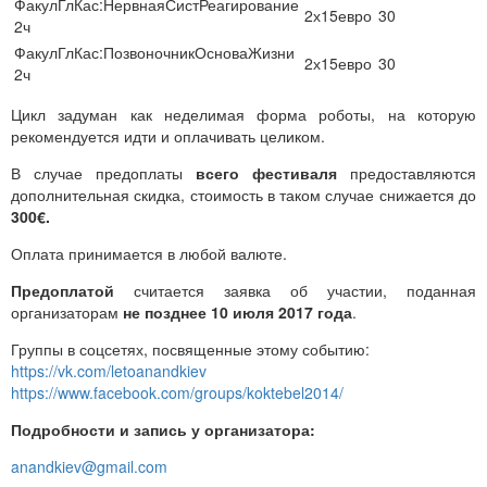
ФакулГлКас:НервнаяСистРеагирование
2х15евро
30
2ч
ФакулГлКас:ПозвоночникОсноваЖизни
2х15евро
30
2ч
Цикл задуман как неделимая форма роботы, на которую
рекомендуется идти и оплачивать целиком.
В случае предоплаты
всего фестиваля
предоставляются
дополнительная скидка, стоимость в таком случае снижается до
300€.
Оплата принимается в любой валюте.
Предоплатой
считается заявка об участии, поданная
организаторам
не позднее 10 июля 2017 года
.
Группы в соцсетях, посвященные этому событию:
https://vk.com/letoanandkiev
https://www.facebook.com/groups/koktebel2014/
Подробности и запись у организатора:
anandkiev@gmail.com