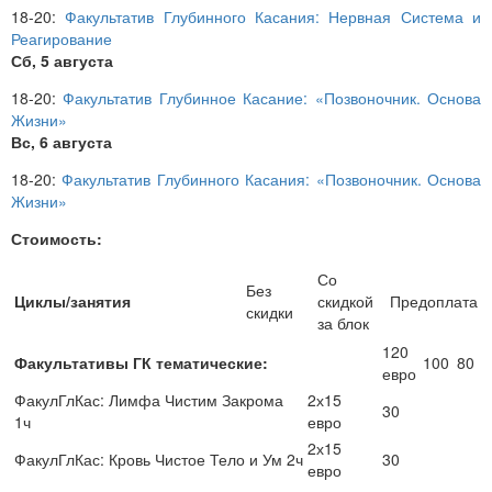
18-20:
Факультатив Глубинного Касания: Нервная Система и
Реагирование
Сб, 5 августа
18-20:
Факультатив Глубинное Касание: «Позвоночник. Основа
Жизни»
Вс, 6 августа
18-20:
Факультатив Глубинного Касания: «Позвоночник. Основа
Жизни»
Стоимость:
Со
Без
Циклы/занятия
скидкой
Предоплата
скидки
за блок
120
Факультативы ГК тематические:
100
80
евро
ФакулГлКас: Лимфа Чистим Закрома
2х15
30
1ч
евро
2х15
ФакулГлКас: Кровь Чистое Тело и Ум 2ч
30
евро