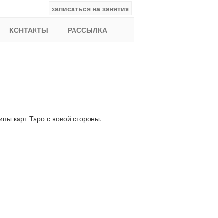
записаться на занятия
facebook
ВКонтакте
YouTube
Instagram
Найти:
КОНТАКТЫ
РАССЫЛКА
ипы карт Таро с новой стороны.