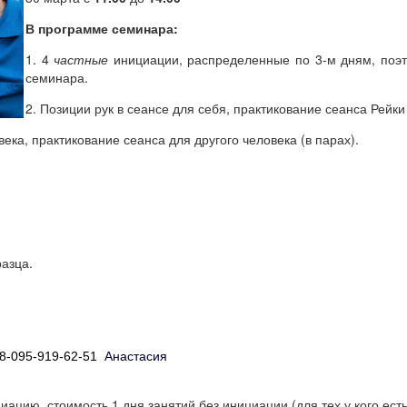
В программе семинара:
1. 4
частные
инициации, распределенные по 3-м дням, поэт
семинара.
2. Позиции рук в сеансе для себя, практикование сеанса Рейки
века, практикование сеанса для другого человека (в парах).
азца.
8-095-919-62-51
Анастасия
ацию, стоимость 1 дня занятий без инициации (для тех у кого есть