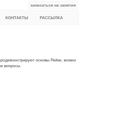
записаться на занятия
facebook
ВКонтакте
YouTube
Instagram
Найти:
КОНТАКТЫ
РАССЫЛКА
 продемонстрируют основы Рейки, можно
ие вопросы.