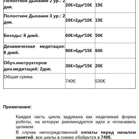
Полостное Дыхание 2 ур.: 2
20€=2дн*10€
15€
дня.
Полостное Дыхание 3 ур.: 2
20€=2дн*10€
15€
дня.
Беседы: 6 дней.
60€=6дн*10€
50€
Динамическая медитация:
90€=6дн*15€
60€
6 дней.
Обуч.инструкторов
30€=3дн*15€
20€
дин.медитаций: 2дня.
Общая сумма
740€
530€
Примечания:
Каждая часть цикла задумана как неделимая форма
роботы, на которую рекомендуется идти и оплачивать
целиком.
В случае непосредственной
оплаты перед началом
занятий
, все циклы в сумме обойдутся в
740€
.