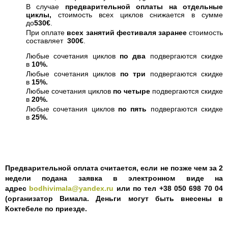
В случае
предварительной оплаты на отдельные
циклы,
стоимость всех циклов снижается в сумме
до
530€
.
При оплате
всех занятий фестиваля заранее
стоимость
составляет
300€
.
Любые сочетания циклов
по два
подвергаются скидке
в
10%.
Любые сочетания циклов
по три
подвергаются скидке
в
15%.
Любые сочетания циклов
по четыре
подвергаются скидке
в
20%.
Любые сочетания циклов
по пять
подвергаются скидке
в
25%.
Предварительной оплата считается, если не позже чем за 2
недели подана заявка в электронном виде на
адрес
bodhivimala@yandex.ru
или по тел +38 050 698 70 04
(организатор Вимала. Деньги могут быть внесены в
Коктебеле по приезде.