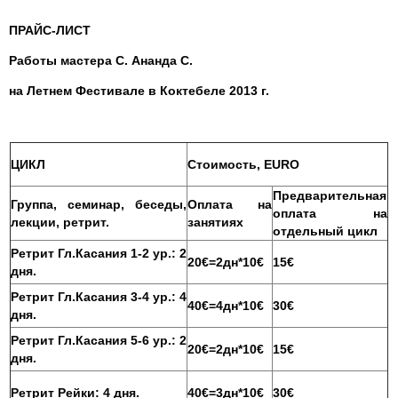
ПРАЙС-ЛИСТ
Работы мастера С. Ананда С.
на Летнем Фестивале в Коктебеле 2013 г.
ЦИКЛ
Стоимость,
EURO
Предварительная
Группа, семинар, беседы,
Оплата на
оплата на
лекции, ретрит.
занятиях
отдельный цикл
Ретрит Гл.Касания 1-2 ур.: 2
20€=2дн*10€
15€
дня.
Ретрит Гл.Касания 3-4 ур.: 4
40€=4дн*10€
30€
дня.
Ретрит Гл.Касания 5-6 ур.: 2
20€=2дн*10€
15€
дня.
Ретрит Рейки: 4 дня.
40€=3дн*10€
30€