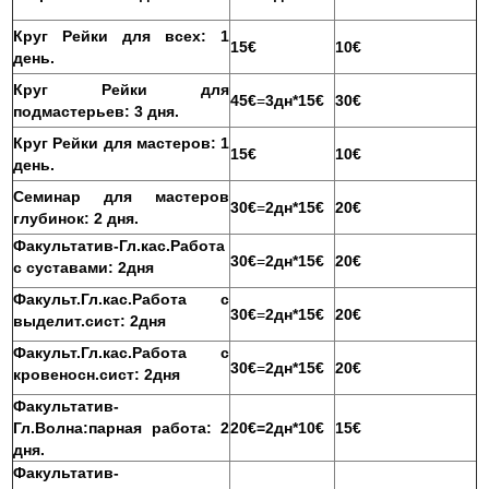
Круг Рейки для всех: 1
15€
10€
день.
Круг Рейки для
45€
=
3дн*15€
30€
подмастерьев: 3 дня.
Круг Рейки для мастеров: 1
15€
10€
день.
Семинар для мастеров
30€
=
2дн*15€
20€
глубинок: 2 дня.
Факультатив-Гл.кас.Работа
30€
=
2дн*15€
20€
с суставами: 2дня
Факульт.Гл.кас.Работа с
30€
=
2дн*15€
20€
выделит.сист: 2дня
Факульт.Гл.кас.Работа с
30€
=
2дн*15€
20€
кровеносн.сист: 2дня
Факультатив-
Гл.Волна:парная работа: 2
20€=2дн*10€
15€
дня.
Факультатив-