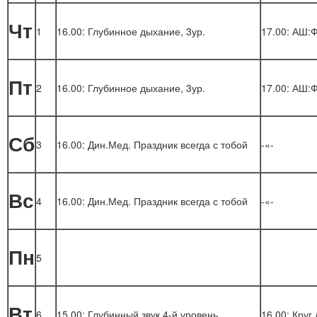
Чт
1
16.00: Глубинное дыхание, 3ур.
17.00: АШ:Ф
Пт
2
16.00: Глубинное дыхание, 3ур.
17.00: АШ:Ф
Сб
3
16.00: Дин.Мед. Праздник всегда с тобой
-«-
Вс
4
16.00: Дин.Мед. Праздник всегда с тобой
-«-
Пн
5
Вт
6
15.00: Глубинный звук 4-й уровень
16.00: Круг