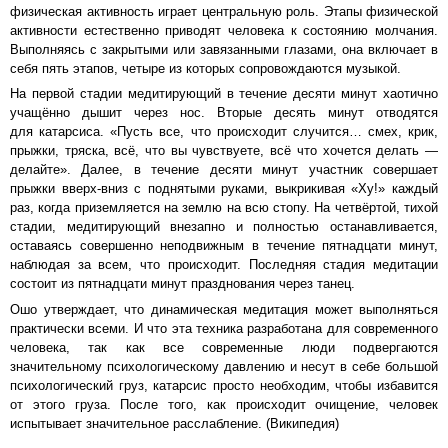
физическая активность играет центральную роль. Этапы физической
активности естественно приводят человека к состоянию молчания.
Выполняясь с закрытыми или завязанными глазами, она включает в
себя пять этапов, четыре из которых сопровождаются музыкой.
На первой стадии медитирующий в течение десяти минут хаотично
учащённо дышит через нос. Вторые десять минут отводятся
для
катарсиса
. «Пусть все, что происходит случится… смех, крик,
прыжки, тряска, всё, что вы чувствуете, всё что хочется делать —
делайте». Далее, в течение десяти минут участник совершает
прыжки вверх-вниз с поднятыми руками, выкрикивая «Ху!» каждый
раз, когда приземляется на землю на всю стопу. На четвёртой, тихой
стадии, медитирующий внезапно и полностью останавливается,
оставаясь совершенно неподвижным в течение пятнадцати минут,
наблюдая за всем, что происходит. Последняя стадия медитации
состоит из пятнадцати минут празднования через танец.
Ошо утверждает, что динамическая медитация может выполняться
практически всеми. И что эта техника разработана для современного
человека, так как все современные люди подвергаются
значительному психологическому давлению и несут в себе большой
психологический груз, катарсис просто необходим, чтобы избавится
от этого груза. После того, как происходит очищение, человек
испытывает значительное расслабление. (Википедия)