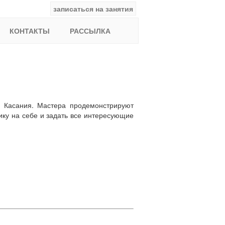
записаться на занятия
facebook
ВКонтакте
YouTube
Instagram
Найти:
КОНТАКТЫ
РАССЫЛКА
о Касания. Мастера продемонстрируют
тику на себе и задать все интересующие