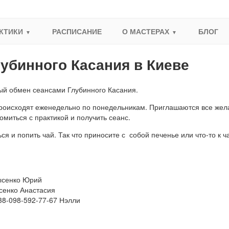
КТИКИ
РАСПИСАНИЕ
О МАСТЕРАХ
БЛОГ
убинного Касания в Киеве
ный обмен сеансами Глубинного Касания.
роисходят еженедельно по понедельникам. Приглашаются все же
комиться с практикой и получить сеанс.
 и попить чай. Так что приносите с собой печенье или что-то к ча
Лысенко Юрий
сенко Анастасия
+38-098-592-77-67 Нэлли