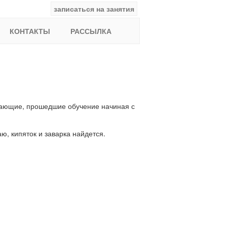
записаться на занятия
facebook
ВКонтакте
YouTube
Instagram
Найти:
КОНТАКТЫ
РАССЫЛКА
лающие, прошедшие обучение начиная с
ю, кипяток и заварка найдется.