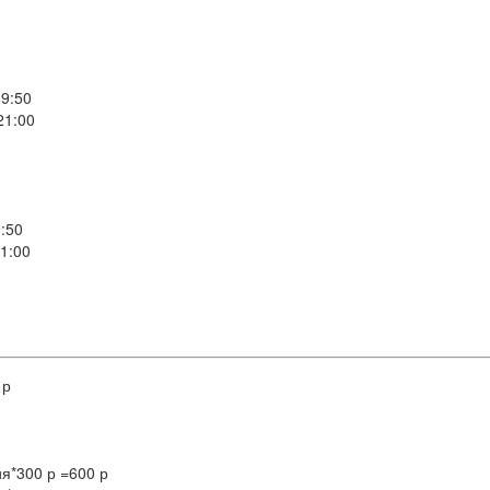
9:50
1:00
:50
1:00
 р
я*300 р =600 р