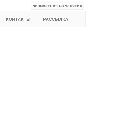
записаться на занятия
facebook
ВКонтакте
YouTube
Instagram
Найти:
КОНТАКТЫ
РАССЫЛКА