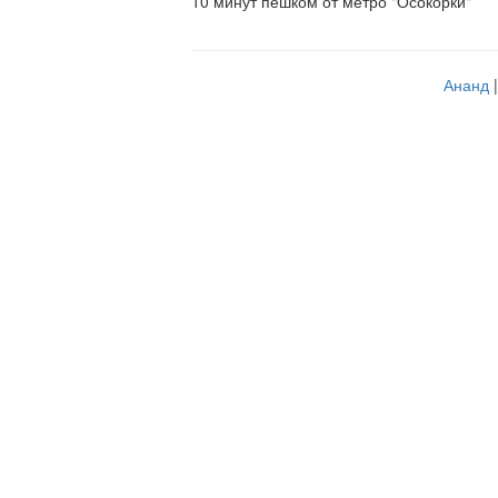
10 минут пешком от метро "Осокорки"
Ананд