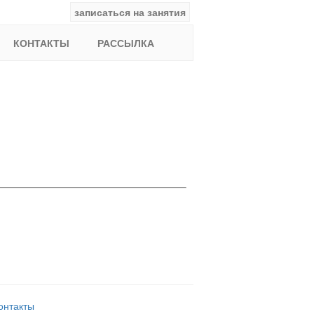
записаться на занятия
facebook
ВКонтакте
YouTube
Instagram
Найти:
КОНТАКТЫ
РАССЫЛКА
онтакты