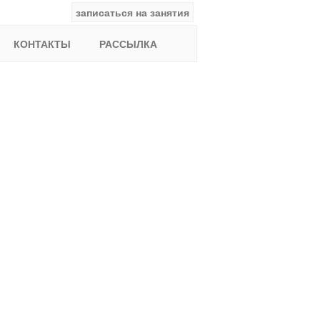
записаться на занятия
facebook
ВКонтакте
YouTube
Instagram
Найти:
КОНТАКТЫ
РАССЫЛКА