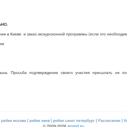
НО.
ии в Киеве и заказ экскурсионной программы (если это необходим
тки
льна. Просьба подтверждение своего участия присылать не п
рейки москва
рейки киев
рейки санкт петербург
Расписание
К
© 2009-2026
anand.su