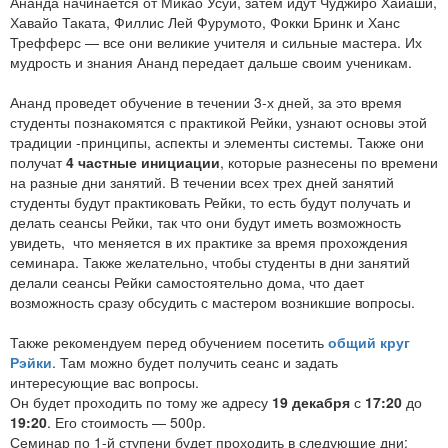
Ананда начинается от Микао Усуи, затем идут Чуджиро Хайаши,
Хавайо Таката, Филлис Лей Фурумото, Фокки Бринк и Ханс
Трефферс — все они великие учителя и сильные мастера. Их
мудрость и знания Ананд передает дальше своим ученикам.
Ананд проведет обучение в течении 3-х дней, за это время
студенты познакомятся с практикой Рейки, узнают основы этой
традиции -принципы, аспекты и элементы системы. Также они
получат
4 частные инициации
, которые разнесены по времени
на разные дни занятий. В течении всех трех дней занятий
студенты будут практиковать Рейки, то есть будут получать и
делать сеансы Рейки, так что они будут иметь возможность
увидеть, что меняется в их практике за время прохождения
семинара. Также желательно, чтобы студенты в дни занятий
делали сеансы Рейки самостоятельно дома, что дает
возможность сразу обсудить с мастером возникшие вопросы.
Также рекомендуем перед обучением посетить
общий круг
Рэйки
. Там можно будет получить сеанс и задать
интересующие вас вопросы.
Он будет проходить по тому же адресу
19 декабря
с
17:20
до
19:20
. Его стоимость — 500р.
Семинар по 1-й ступени будет проходить в следующие дни: