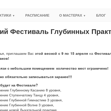
КТИКИ
РАСПИСАНИЕ
О МАСТЕРАХ
БЛОГ
ий Фестиваль Глубинных Практи
зья, приглашаем Вас
этой весной
с 9 по 15 апреля
на
Фестивал
раков!
вязи с небольшим помещением количество мест ограничено!
но обязательно записываться заранее!!!
 будет на Фестивале?
чение Глубинному Касанию 8 уровня,
ение Ступенчатому Танцу 4 уровня,
ение Глубинной Гимнастике 3 уровня,
чение Глубинной Волне 3 уровня,
чение новой Дыхательной практике,