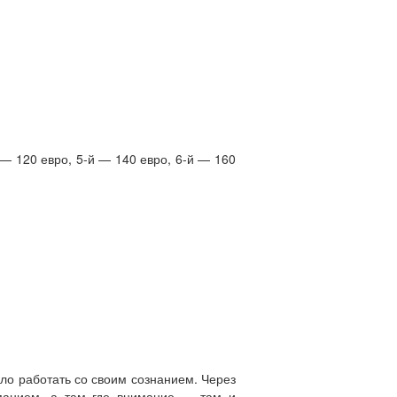
 — 120 евро, 5-й — 140 евро, 6-й — 160
ло работать со своим сознанием. Через
манием, а там где внимание — там и