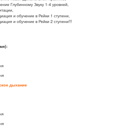
ение Глубинному Звуку 1-4 уровней,
итации,
иация и обучение в Рейки 1 ступени,
иация и обучение в Рейки 2 ступени!!!
мя):
ня
ня
ское дыхание
ня
ня