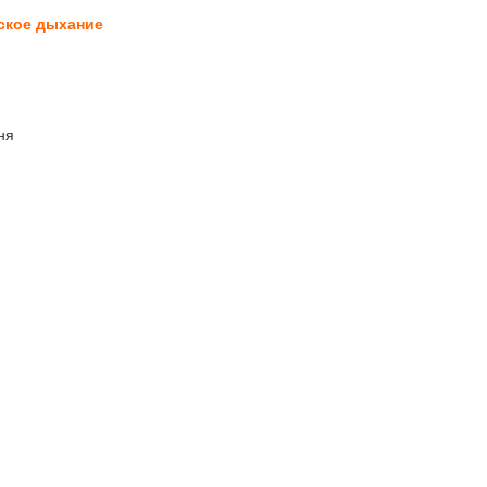
ское дыхание
ня