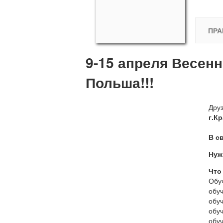
ПРА
9-15 апреля Весенн
Польша!!!
Дру
г.К
В с
Нуж
Что
Обу
обуч
обуч
обу
обу