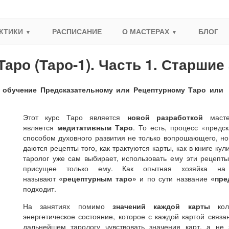
КТИКИ
РАСПИСАНИЕ
О МАСТЕРАХ
БЛОГ
аро (Таро-1). Часть 1. Старшие
 обучение Предсказательному или Рецептурному Таро или 
Этот курс Таро является
новой разработкой
масте
является
медитативным Таро
. То есть, процесс «предс
способом духовного развития не только вопрошающего, но 
даются рецепты того, как трактуются карты, как в книге ку
таролог уже сам выбирает, использовать ему эти рецепты
присущее только ему. Как опытная хозяйка на
называют
«рецептурным таро»
и по сути название
«пре
подходит.
На занятиях помимо
значений каждой карты
коло
энергетическое состояние, которое с каждой картой связа
дальнейшем тарологу чувствовать значения карт, а не