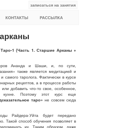
записаться на занятия
facebook
ВКонтакте
YouTube
Instagram
Найти:
КОНТАКТЫ
РАССЫЛКА
 арканы
Таро-1
(Часть 1. Старшие Арканы +
ров Ананда и Шаши, и, по сути,
казания» также является медитацией и
и самого таролога. Фактически в курсе
линарных рецептов, а в процессе работы
 или добавить что-то свое, особенное,
 кухне. Поэтому этот курс еще
дсказательное таро»
не совсем сюда
ды Райдера-Уйта будет передано
но. Такой способ обучения позволяет в
 запоминать их. Таким образом, даже