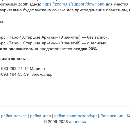
программу zoom здесь:
https://zoom.us/support/download
для участия 
дварительно будет выслана ссылка для присоединения к занятиям, 
ях.
урс «Таро-1.Старшие Арканы» (9 занятий) — без записи.
курс «Таро-1.Старшие Арканы» (9 занятий) — с записью.
раля включительно
предоставляется
скидка 20%.
ьная запись:
-063-263-74-14 Марина
-093-194-53-59 Александр
рейки москва
рейки киев
рейки санкт петербург
Расписание
К
© 2009-2026
anand.su