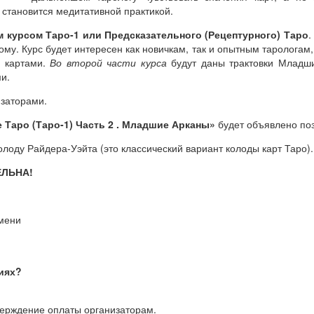
 становится медитативной практикой.
 курсом Таро-1 или Предсказательного (Рецептурного) Таро
.
ому. Курс будет интересен как новичкам, так и опытным тарологам, 
с картами.
Во второй части курса
будут даны трактовки Младши
и.
изаторами.
 Таро (Таро-1) Часть 2 . Младшие Арканы»
будет объявлено по
олоду Райдера-Уэйта (это классический вариант колоды карт Таро).
ЕЛЬНА!
емени
тиях?
верждение оплаты организаторам.