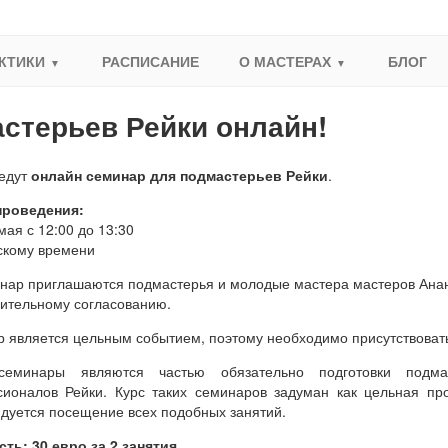
КТИКИ
РАСПИСАНИЕ
О МАСТЕРАХ
БЛОГ
стерьев Рейки онлайн!
ведут
онлайн
семинар для подмастерьев Рейки
.
проведения:
мая с 12:00 до 13:30
скому времени
нар приглашаются подмастерья и молодые мастера мастеров Ананд
ительному согласованию.
 является цельным событием, поэтому необходимо присутствовать
семинары являются частью обязательно подготовки подм
ионалов Рейки. Курс таких семинаров задуман как цельная про
дуется посещение всех подобных занятий.
ть: 30 евро за 2 занятия.