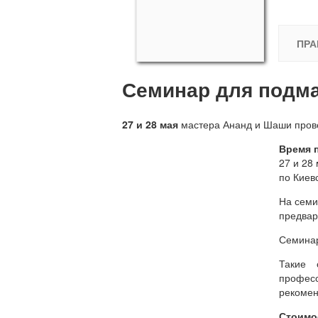
ПРА
Семинар для подма
27 и 28 мая
мастера Ананд и Шаши про
Время 
27 и 28 
по Киев
На семи
предвар
Семинар
Такие 
професс
рекомен
Стоимос