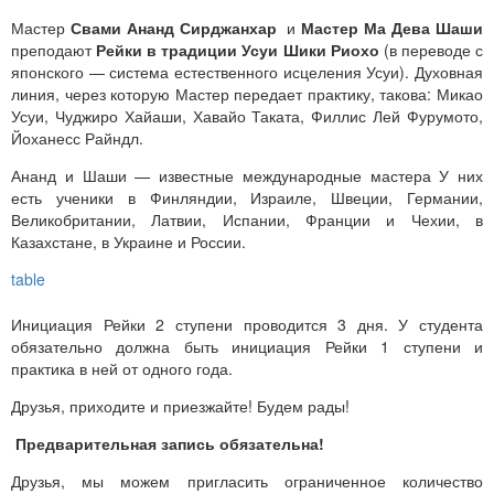
Мастер
Свами Ананд Сирджанхар
и
Мастер Ма Дева Шаши
преподают
Рейки в традиции Усуи Шики Риохо
(в переводе с
японского — система естественного исцеления Усуи). Духовная
линия, через которую Мастер передает практику, такова: Микао
Усуи, Чуджиро Хайаши, Хавайо Таката, Филлис Лей Фурумото,
Йоханесс Райндл.
Ананд и Шаши — известные международные мастера У них
есть ученики в Финляндии, Израиле, Швеции, Германии,
Великобритании, Латвии, Испании, Франции и Чехии, в
Казахстане, в Украине и России.
Инициация Рейки 2 ступени проводится 3 дня. У студента
обязательно должна быть инициация Рейки 1 ступени и
практика в ней от одного года.
Друзья, приходите и приезжайте! Будем рады!
Предварительная запись обязательна!
Друзья, мы можем пригласить ограниченное количество