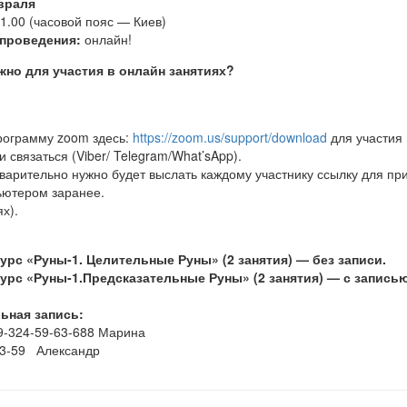
враля
21.00 (часовой пояс — Киев)
проведения:
онлайн!
жно для участия в онлайн занятиях?
программу zoom здесь:
https://zoom.us/support/download
для участия 
 связаться (Viber/ Telegram/What’sApp).
дварительно нужно будет выслать каждому участнику ссылку для пр
ьютером заранее.
х).
 курс «Руны-1. Целительные Руны» (2 занятия) — без записи.
 курс «Руны-1.Предсказательные Руны» (2 занятия) — с записью
ьная запись:
9-324-59-63-688 Марина
3-59 Александр