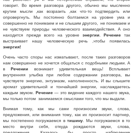
говорит. Во время разговора другого, обычно мы мысленно
крутим мысли ,как возразить ,как что-то подтвердить или
опровергнуть. Мы постоянно болтаемся на уровне ума и
совершенно не понимаем и не слышим другого, не понимаем и
не чувствуем природы человеческого взаимодействия. А оно
находится прежде всего на уровне
энергии
.
Речение
так
выстраивает нашу человеческую речь ,чтобы появилась
энергия!
Очень часто споры нас изматывают, после таких разговоров
нам совершенно не хочется общаться с подобными людьми. А
в
Речении
возникает удивительная вещь! Всплывает
внутренняя улыбка при любом содержании разговора, вы
чувствуете энергию, энтузиазм, наполненность. И вы слышите
аромат удивительной и тончайшей энергии, наслаждаетесь
каждым звуком.
Речение
— это видение каждого нашего звука,
мы только потом занимаемся смыслами того, что мы выдали.
Внимая тому, как мы сами произносим звуки, слова,
предложения, или внимания тому, как их произносит партнер,
мы постепенно погружаемся в
тишину
. Мы погружаемся в то
место внутри себя, откуда рождаются звуки, слова,
предложения. Казалось бы просто наблюдение