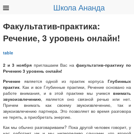
Школа Ананда
Найти:
Факультатив-практика:
Речение, 3 уровень онлайн!
2 и 3 ноября
приглашаем Вас на
факультатив-практику по
Речению 3 уровень онлайн!
Речение
является одной из практик корпуса
Глубинных
практик
. Как и все Глубинные практики, Речение основано на
работе внимания, и в этой практике мы учимся
внимать
звукоизвлечению
, является оно связной речью или нет.
Причем внимать как своему звукоизвлечению, так и
звукоизвлечению партнера. Это позволяет во время разговора
не терять, а приобретать энергию.
Как мы обычно разговариваем? Пока другой человек говорит, у
нас работает ум и мы нетерпеливо слушаем, что второй