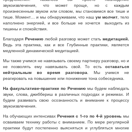
звукоизвлечения, что может проще, но с каждым
произнесенным звуком или словом, мы становимся все тише и
тише. Момент… и мы обнаруживаем, что наш
ум молчит
, тело
наполнено энергией, и все больше не хочется выходить из
тишины и спокойствия.
Благодаря
Речению
любой разговор может стать
медитацией.
Ведь эта практика, как и все Глубинные практики, является
медленной динамической медитацией.
Мы также учимся не навязывать своему партнеру разговор, но и
не позволять ему навязывать свой. То есть
оставаться
нейтральным во время разговора
. Мы учимся не
реагировать на повышение или понижение тона собеседника.
На факультативе-практике по Речению
мы будем наблюдать
звуки, слова, джиббериш в различных подходах и режимах. И
будем развивать свою осознанность и внимание к процессу
звукоизвлечения.
На обучающих интенсивах
Речения с 1-го по 4-й уровень
мы
осваиваем технику работы с вниманием. По мере регулярной
практики будут постепенно выясняться и углубляться многие