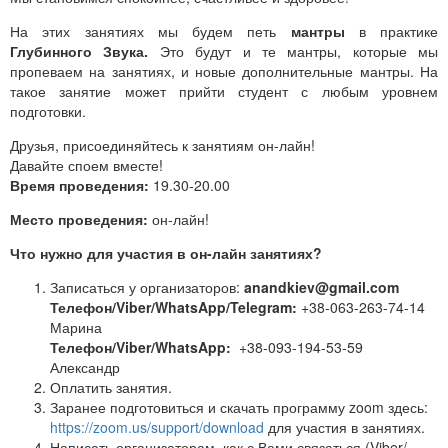
На этих занятиях мы будем петь
мантры
в практике
Глубинного Звука.
Это будут и те мантры, которые мы
пропеваем на занятиях, и новые дополнительные мантры. На
такое занятие может прийти студент с любым уровнем
подготовки.
Друзья, присоединяйтесь к занятиям он-лайн!
Давайте споем вместе!
Время проведения:
19.30-20.00
Место проведения:
он-лайн!
Что нужно для участия в он-лайн занятиях?
Записаться у организаторов:
anandkiev@gmail.com
Телефон/Viber/WhatsApp/Telegram:
+38-063-263-74-14
Марина
Телефон/Viber/WhatsApp:
+38-093-194-53-59
Александр
Оплатить занятия.
Заранее подготовиться и скачать программу zoom здесь:
https://zoom.us/support/download
для участия в занятиях.
Написать организаторам, как с Вами связаться (Viber/