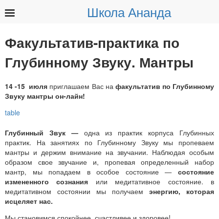
Школа Ананда
Найти:
Факультатив-практика по
Глубинному Звуку. Мантры
14 -15 июля
приглашаем Вас на
факультатив
по Глубинному
Звуку мантры он-лайн!
Глубинный Звук —
одна из практик корпуса Глубинных
практик. На занятиях по Глубинному Звуку мы пропеваем
мантры и держим внимание на звучании. Наблюдая особым
образом свое звучание и, пропевая определенный набор
мантр, мы попадаем в особое состояние —
состояние
измененного сознания
или медитативное состояние. в
медитативном состоянии мы получаем
энергию, которая
исцеляет нас.
Мы становимся спокойнее, счастливее и здоровее!