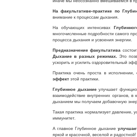
иначе мы неосознанно вмешиваемся в п
На факультативе-практике по Глуб
внимание к процессам дыхания.
На обучающих интенсивах
Глубинно
многочисленные подробности самого про
процесса дыхания и усвоения энергии.
Предназначение факультатива
состоит
Дыхание в разных режимах.
Это позв
ускорить и усилить оздоровительный эфф
Практика очень проста в исполнении, 
эффект
этой практики.
Глубинное дыхание
улучшает функцио
взаимодействие внутренних органов, в 
дыханием мы получаем добавочную энерги
Такая практика нормализует давление, ус
иммунитет.
А главное Глубинное дыхание
улучшает
яркой и красочной, веселой и радостной!