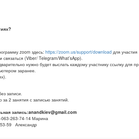
тиях?
программу zoom здесь:
https://zoom.us/support/download
для участия 
 связаться (Viber/ Telegram/What’sApp).
дварительно нужно будет выслать каждому участнику ссылку для п
ьютером заранее.
х).
без записи.
 за 2 занятия с записью занятий.
ьная запись:
anandkiev@gmail.com
-063-263-74-14 Марина
-53-59 Александр