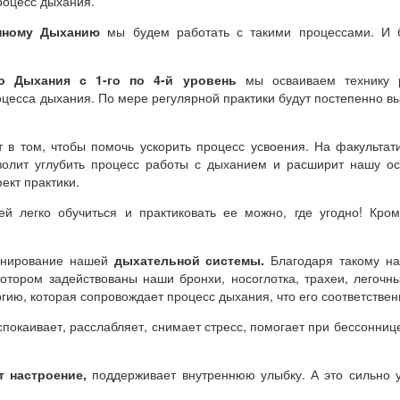
роцесс дыхания.
инному Дыханию
мы будем работать с такими процессами. И б
го Дыхания с 1-го по 4-й уровень
мы осваиваем технику р
цесса дыхания. По мере регулярной практики будут постепенно вы
 в том, чтобы помочь ускорить процесс усвоения. На факульта
олит углубить процесс работы с дыханием и расширит нашу осо
ект практики.
ей легко обучиться и практиковать ее можно, где угодно! Кро
нирование нашей
дыхательной системы.
Благодаря такому на
котором задействованы наши бронхи, носоглотка, трахеи, легоч
ю, которая сопровождает процесс дыхания, что его соответствен
покаивает, расслабляет, снимает стресс, помогает при бессоннице
 настроение,
поддерживает внутреннюю улыбку. А это сильно у