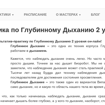
КТИКИ
РАСПИСАНИЕ
О МАСТЕРАХ
БЛОГ
ика по Глубинному Дыханию 2 
льтатив-практику по Глубинному Дыханию 2 уровня он-лайн!
Глубинное Дыхание –
это одна их техник корпуса Гл
работаем
с дыханием.
Кажется, что наблюдать дыхание очень легко. Но часто
просто дышим. Точнее за нас дышит биоробот. Мы не 
заметили, что наблюдение дыхания может стать практикой 
Тысячи лет назад Будда дал технику наблюдения дых
последователям для достижения состояния просветления.
Глубинное Дыхание –
это также один из вариантов Випа
само дыхание, но и какую-то область нашего тела во время
, что, как только начинаешь наблюдать дыхание, дыхание сраз
то начинает дышать более глубоко, а у кого-то дыхание, наоборот, 