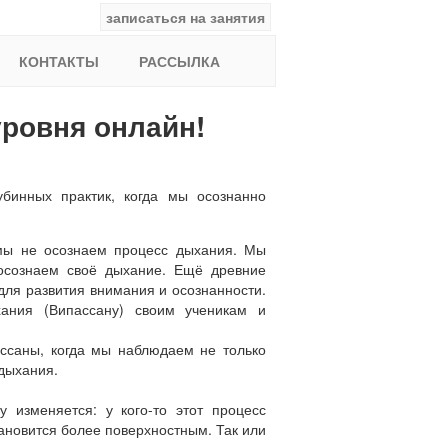
записаться на занятия
facebook
ВКонтакте
YouTube
Instagram
Найти:
КОНТАКТЫ
РАССЫЛКА
уровня онлайн!
убинных практик, когда мы
осознанно
 мы не осознаем процесс дыхания. Мы
осознаем своё дыхание. Ещё древние
для развития внимания и осознанности.
ания (Випассану) своим ученикам и
ссаны, когда мы наблюдаем не только
 дыхания.
у изменяется: у кого-то этот процесс
становится более поверхностным. Так или