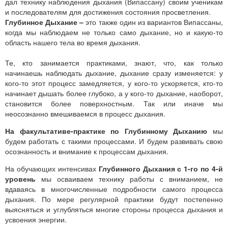
дал технику наблюдения дыхания (Випассану) своим ученикам
и последователям для достижения состояния просветления.
Глубинное Дыхание –
это также один из вариантов Випассаны,
когда мы наблюдаем не только само дыхание, но и какую-то
область нашего тела во время дыхания.
Те, кто занимается практиками, знают, что, как только
начинаешь наблюдать дыхание, дыхание сразу изменяется: у
кого-то этот процесс замедляется, у кого-то ускоряется, кто-то
начинает дышать более глубоко, а у кого-то дыхание, наоборот,
становится более поверхностным. Так или иначе мы
неосознанно вмешиваемся в процесс дыхания.
На факультативе-практике по Глубинному Дыханию
мы
будем работать с такими процессами. И будем развивать свою
осознанность и внимание к процессам дыхания.
На обучающих интенсивах
Глубинного Дыхания с 1-го по 4-й
уровень
мы осваиваем технику работы с вниманием, не
вдаваясь в многочисленные подробности самого процесса
дыхания. По мере регулярной практики будут постепенно
выясняться и углубляться многие стороны процесса дыхания и
усвоения энергии.