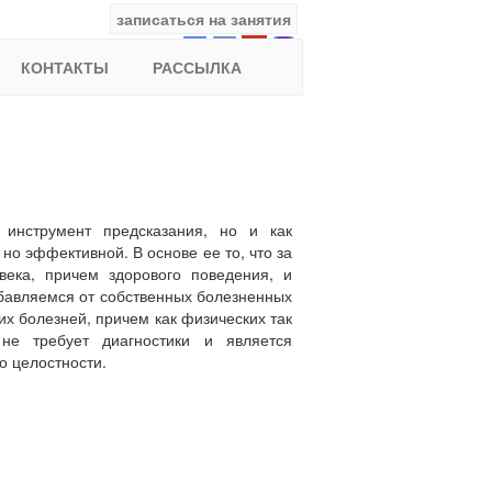
записаться на занятия
facebook
ВКонтакте
YouTube
Instagram
Найти:
КОНТАКТЫ
РАССЫЛКА
 инструмент предсказания, но и как
но эффективной. В основе ее то, что за
века, причем здорового поведения, и
збавляемся от собственных болезненных
х болезней, причем как физических так
не требует диагностики и является
о целостности.