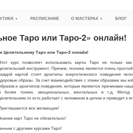
КТИКИ
РАСПИСАНИЕ
О МАСТЕРАХ
БЛОГ
ное Таро или Таро-2» онлайн!
е Целительному Таро или Таро-2 онлайн!
Этот курс позволяет использовать карты Таро не только как
целительский инструмент. Причем, техника является очень простой 
каждой картой стоят архетипы энергетического поведения чело
здоровые образы. За счет взаимодействия с этими образами мы и
образов и архетипов поведения, которые являются причинами наши
и более тонких, эмоциональных, ментальных и т.д. Метод 
целительским,то есть работает с человеком в целом и приводит к ег
Приглашаются все желающие!
Знание карт Таро не обязательно!
анным с другими курсами Таро!