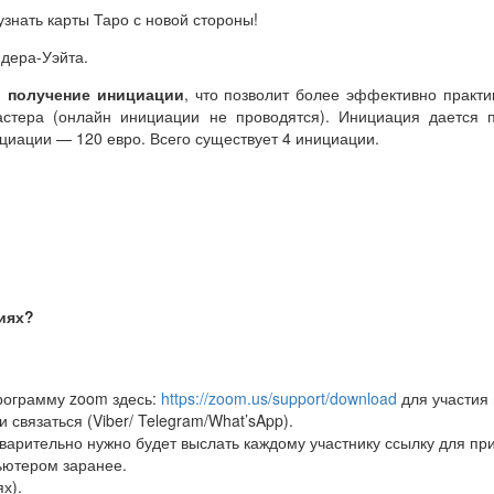
узнать карты Таро с новой стороны!
йдера-Уэйта.
,
получение инициации
, что позволит более эффективно практи
астера (онлайн инициации не проводятся). Инициация дается 
циации — 120 евро. Всего существует 4 инициации.
тиях?
программу zoom здесь:
https://zoom.us/support/download
для участия 
 связаться (Viber/ Telegram/What’sApp).
дварительно нужно будет выслать каждому участнику ссылку для пр
ьютером заранее.
х).