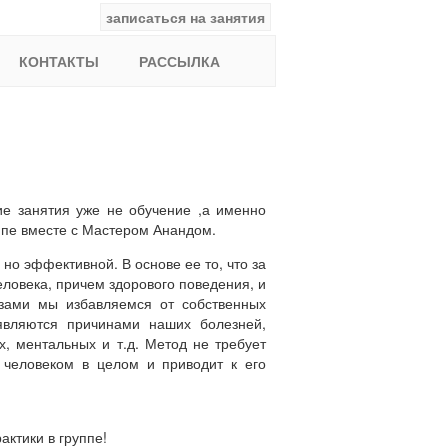
записаться на занятия
facebook
ВКонтакте
YouTube
Instagram
Найти:
КОНТАКТЫ
РАССЫЛКА
е занятия уже не обучение ,а именно
уппе вместе с Мастером Анандом.
но эффективной. В основе ее то, что за
еловека, причем здорового поведения, и
азами мы избавляемся от собственных
являются причинами наших болезней,
х, ментальных и т.д. Метод не требует
с человеком в целом и приводит к его
актики в группе!