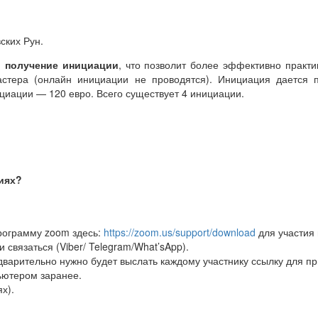
ских Рун.
,
получение инициации
, что позволит более эффективно практи
астера (онлайн инициации не проводятся). Инициация дается 
циации — 120 евро. Всего существует 4 инициации.
тиях?
программу zoom здесь:
https://zoom.us/support/download
для участия 
 связаться (Viber/ Telegram/What’sApp).
дварительно нужно будет выслать каждому участнику ссылку для п
ьютером заранее.
х).