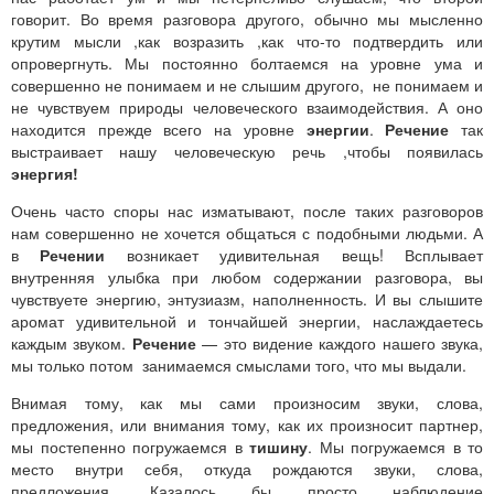
говорит. Во время разговора другого, обычно мы мысленно
крутим мысли ,как возразить ,как что-то подтвердить или
опровергнуть. Мы постоянно болтаемся на уровне ума и
совершенно не понимаем и не слышим другого, не понимаем и
не чувствуем природы человеческого взаимодействия. А оно
находится прежде всего на уровне
энергии
.
Речение
так
выстраивает нашу человеческую речь ,чтобы появилась
энергия!
Очень часто споры нас изматывают, после таких разговоров
нам совершенно не хочется общаться с подобными людьми. А
в
Речении
возникает удивительная вещь! Всплывает
внутренняя улыбка при любом содержании разговора, вы
чувствуете энергию, энтузиазм, наполненность. И вы слышите
аромат удивительной и тончайшей энергии, наслаждаетесь
каждым звуком.
Речение
— это видение каждого нашего звука,
мы только потом занимаемся смыслами того, что мы выдали.
Внимая тому, как мы сами произносим звуки, слова,
предложения, или внимания тому, как их произносит партнер,
мы постепенно погружаемся в
тишину
. Мы погружаемся в то
место внутри себя, откуда рождаются звуки, слова,
предложения. Казалось бы просто наблюдение