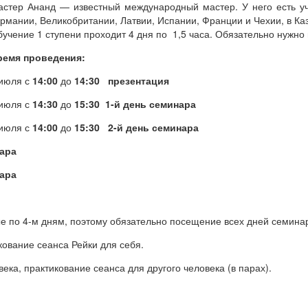
астер Ананд — известный международный мастер. У него есть у
рмании, Великобритании, Латвии, Испании, Франции и Чехии, в Каз
учение 1 ступени проходит 4 дня по 1,5 часа. Обязательно нужно п
ремя проведения:
 июля с
14:00
до
14:30
презентация
июля с
14:30
до
15:30 1-й день семинара
 июля с
14:00
до
15:30
2-й день семинара
ара
ара
 по 4-м дням, поэтому обязательно посещение всех дней семина
икование сеанса Рейки для себя.
века, практикование сеанса для другого человека (в парах).