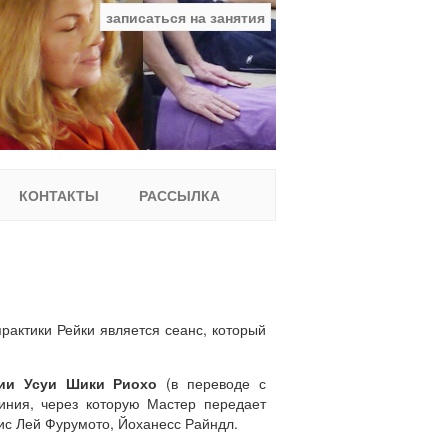
записаться на занятия
facebook
ВКонтакте
YouTube
Instagram
Найти:
КОНТАКТЫ
РАССЫЛКА
рактики Рейки является сеанс, который
ии Усуи Шики Риохо
(в переводе с
линия, через которую Мастер передает
лис Лей Фурумото, Йоханесс Райндл.