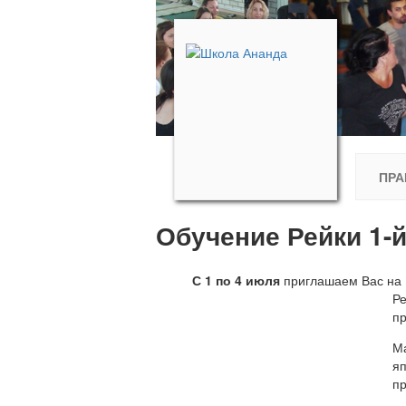
ПРА
Обучение Рейки 1-й
С 1 по 4 июля
приглашаем Вас н
Ре
пр
М
я
пр