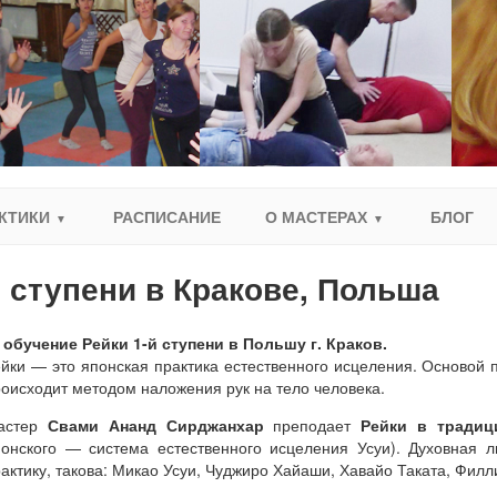
КТИКИ
РАСПИСАНИЕ
О МАСТЕРАХ
БЛОГ
 ступени в Кракове, Польша
а
обучение Рейки 1-й ступени в Польшу г. Краков.
йки — это японская практика естественного исцеления. Основой п
оисходит методом наложения рук на тело человека.
астер
Свами Ананд Сирджанхар
преподает
Рейки в традиц
понского — система естественного исцеления Усуи). Духовная 
актику, такова: Микао Усуи, Чуджиро Хайаши, Хавайо Таката, Фил