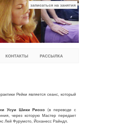
записаться на занятия
facebook
ВКонтакте
YouTube
Instagram
Найти:
КОНТАКТЫ
РАССЫЛКА
рактики Рейки является сеанс, который
ии Усуи Шики Риохо
(в переводе с
линия, через которую Мастер передает
лис Лей Фурумото, Йоханесс Райндл.