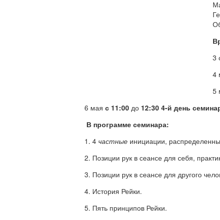
М
Ге
Об
В
3 
4
5
6 мая
с 11:00
до
12:30
4-й день семина
В программе семинара:
1. 4
частные
инициации, распределенные
2. Позиции рук в сеансе для себя, практ
3. Позиции рук в сеансе для другого чело
4. История Рейки.
5. Пять принципов Рейки.