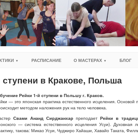
КТИКИ
РАСПИСАНИЕ
О МАСТЕРАХ
БЛОГ
 ступени в Кракове, Польша
бучение Рейки 1-й ступени в Польшу г. Краков.
йки — это японская практика естественного исцеления. Основой п
оисходит методом наложения рук на тело человека.
астер
Свами Ананд Сирджанхар
преподает
Рейки в традиц
понского — система естественного исцеления Усуи). Духовная 
актику, такова: Микао Усуи, Чуджиро Хайаши, Хавайо Таката, Фил