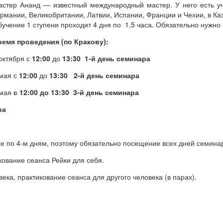
астер Ананд — известный международный мастер. У него есть у
рмании, Великобритании, Латвии, Испании, Франции и Чехии, в Каз
учение 1 ступени проходит 4 дня по 1,5 часа. Обязательно нужно п
ремя проведения (по Кракову):
октября с
12:00
до
13:30
1-й день семинара
 мая с
12:00
до
13:30
2-й день семинара
 мая
с
12:00
до 13:30
3-й день семинара
ра
 по 4-м дням, поэтому обязательно посещение всех дней семина
икование сеанса Рейки для себя.
века, практикование сеанса для другого человека (в парах).