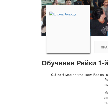
ПРА
Обучение Рейки 1-й
С 3 по 6 мая
приглашаем Вас на
о
Ре
пр
М
я
пр