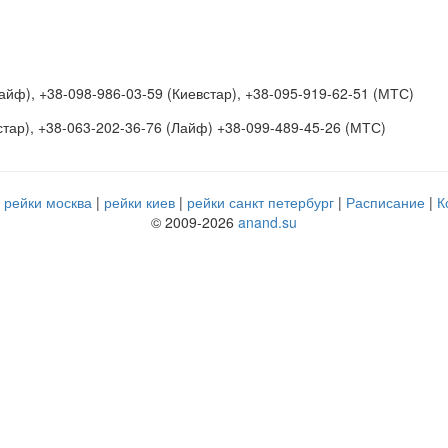
айф), +38-098-986-03-59 (Киевстар), +38-095-919-62-51 (МТС)
стар), +38-063-202-36-76 (Лайф) +38-099-489-45-26 (МТС)
рейки москва
рейки киев
рейки санкт петербург
Расписание
К
© 2009-2026
anand.su