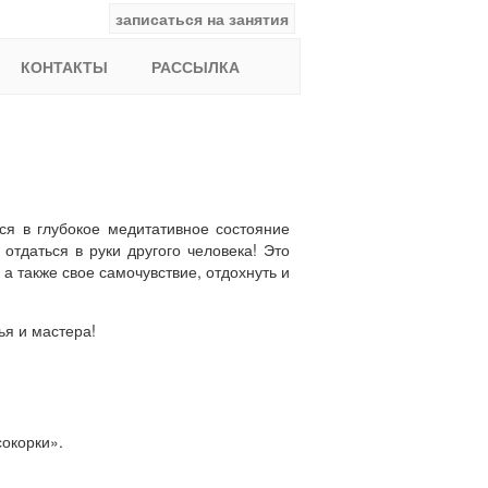
записаться на занятия
facebook
ВКонтакте
YouTube
Instagram
Найти:
КОНТАКТЫ
РАССЫЛКА
ся в глубокое медитативное состояние
отдаться в руки другого человека! Это
а также свое самочувствие, отдохнуть и
ья и мастера!
окорки».