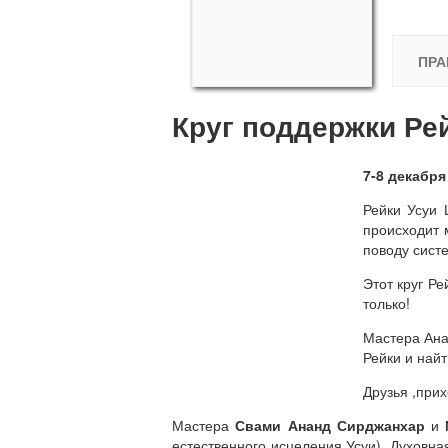
ПРА
Круг поддержки Ре
7-8 декабр
Рейки Усуи 
происходит 
поводу систе
Этот круг Ре
только!
Мастера Ана
Рейки и найт
Друзья ,прих
Мастера
Свами Ананд Сирджанхар
и
естественного исцеления Усуи). Духовна