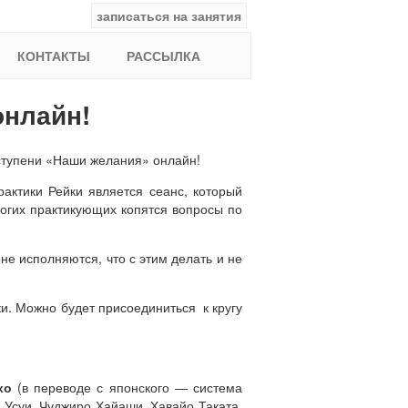
записаться на занятия
facebook
ВКонтакте
YouTube
Instagram
Найти:
КОНТАКТЫ
РАССЫЛКА
онлайн!
 ступени «Наши желания» онлайн!
актики Рейки является сеанс, который
ногих практикующих копятся вопросы по
не исполняются, что с этим делать и не
и. Можно будет присоединиться к кругу
хо
(в переводе с японского — система
о Усуи, Чуджиро Хайаши, Хавайо Таката,