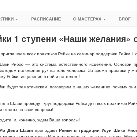
КТИКИ
РАСПИСАНИЕ
О МАСТЕРАХ
БЛОГ
йки 1 ступени «Наши желания» 
я
приглашаем всех практиков Рейки на семинар поддержки Рейки 1
Шики Риохо — это система естественного исцеления. Основой пр
методом наложения рук на тело человека. За время практики у м
му Рейки, исцеления в ней и не только!
йки будет тематическим, поговорим о наших желаниях ,почему они 
нд и Шаши проведут круг поддержки Рейки для всех практиков Рейк
и ответы на свои вопросы!
одите, и, конечно, ждем Ваши вопросы!
Ма Дева Шаши
преподают
Рейки в традиции Усуи Шики Рио
я линия, через которую Мастера передают практику, такова: Мика