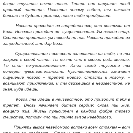
двери стучится нечто новое. Теперь оно нарушит твой
прошлый паттерн. Позволив новому войти, ты никогда
больше не будешь прежним, новое тебя преобразит.
Новизна приходит из запредельного, это весточка от
Бога. Новизна приходит от существования. Ум всегда стар.
Скопление прошлого, ум никогда не нов. Новизна приходит из
запредельного; это дар Бога.
Существование постоянно изливается на тебя, но ты
закрыт в своей части. Ты почти что в своего рода могиле.
Ты стал нечувствительным. Из-за своей трусости ты
потерял чувствительность. Чувствительность означает
ощущение нового – трепет нового, страсть к новому, –
возникают приключения, и ты движешься в неизвестное, не
зная, куда идёшь.
Когда ты идёшь в неизвестное, это приводит тебя в
трепет. Вновь начинает биться сердце; снова ты жив,
всецело жив. Жизнь пульсирует в каждом фибре твоего
существа, потому что ты принял вызов неведомого.
Принять вызов неведомого вопреки всем страхам – вот
что такое храбрость. Страхи есть, но если ты вновь и