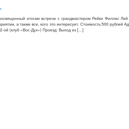
и
 посвященный итогам встречи с грандмастером Рейки Филлис Лей
иятии, а также все, кого это интересует. Стоимость:500 рублей Адр
ж 2-ой (клуб «Вос-Дух») Проезд: Выход из […]