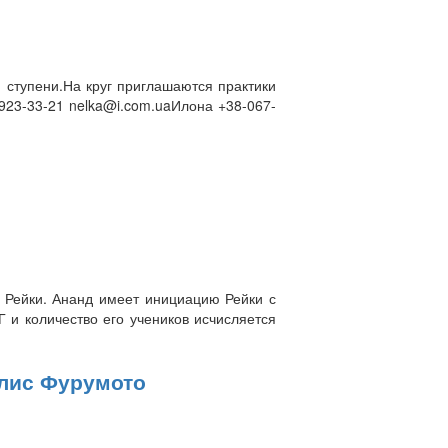
 ступени.На круг приглашаются практики
923-33-21 nelka@i.com.uaИлона +38-067-
 Рейки. Ананд имеет инициацию Рейки с
 и количество его учеников исчисляется
ллис Фурумото