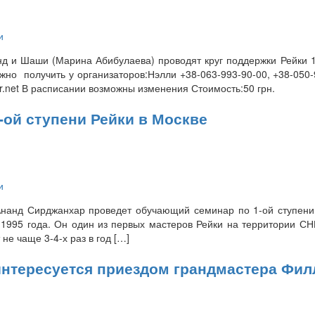
и
анд и Шаши (Марина Абибулаева) проводят круг поддержки Рейки 1
о получить у организаторов:Нэлли +38-063-993-90-00, +38-050-
r.net В расписании возможны изменения Стоимость:50 грн.
ой ступени Рейки в Москве
и
Ананд Сирджанхар проведет обучающий семинар по 1-ой ступени
 1995 года. Он один из первых мастеров Рейки на территории СНГ
не чаще 3-4-х раз в год […]
о интересуется приездом грандмастера Фи