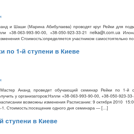
и
Ананд и Шаши (Марина Абибулаева) проводят круг Рейки для п
и +38-063-993-90-00, +38-050-923-33-21 nelka@i.com.ua Илона
изменения Стоимость:определяется участником самостоятельно по 
 по 1-й ступени в Киеве
и
Мастер Ананд проведет обучающий семинар Рейки по 1-й с
ить у организаторов:Нэлли +38-063-993-90-00, +38-050-923-33-
 расписании возможны изменения Расписание: 9 октября 2010 15:00
ь-1. Стоимость:посещение одного дня семинара — […]
й ступени в Киеве