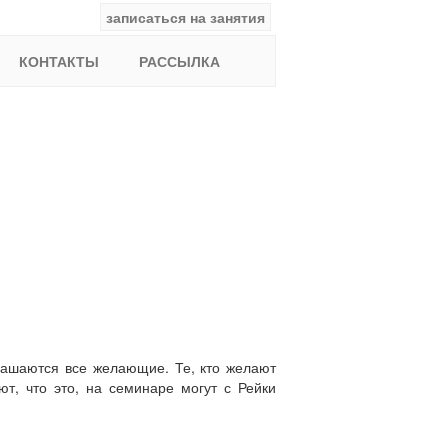
записаться на занятия
facebook
ВКонтакте
YouTube
Instagram
Найти:
КОНТАКТЫ
РАССЫЛКА
лашаются все желающие. Те, кто желают
ют, что это, на семинаре могут с Рейки