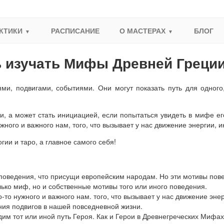
КТИКИ
РАСПИСАНИЕ
О МАСТЕРАХ
БЛОГ
ь изучать Мифы Древней Греци
и, подвигами, событиями. Они могут показать путь для одного,
и, а может стать инициацией, если попытаться увидеть в мифе е
ного и важного нам, того, что вызывает у нас движение энергии, и
ии и таро, а главное самого себя!
оведения, что присущи европейским народам. Но эти мотивы пове
лько миф, но и собственные мотивы того или иного поведения.
то нужного и важного нам. того, что вызывает у нас движение эне
ия подвигов в нашей повседневной жизни.
им тот или иной путь Героя. Как и Герои в Древнегреческих Мифах