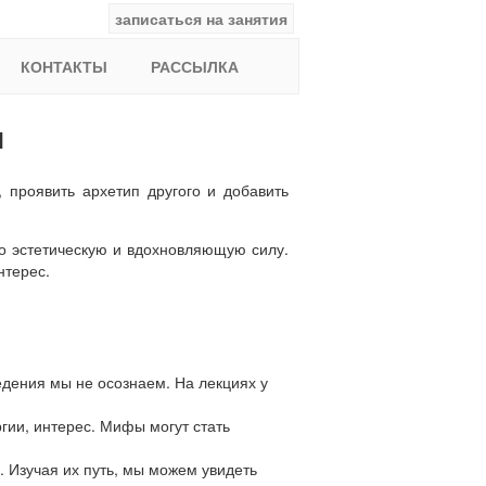
записаться на занятия
facebook
ВКонтакте
YouTube
Instagram
Найти:
КОНТАКТЫ
РАССЫЛКА
и
 проявить архетип другого и добавить
го эстетическую и вдохновляющую силу.
нтерес.
дения мы не осознаем. На лекциях у
ргии, интерес. Мифы могут стать
. Изучая их путь, мы можем увидеть