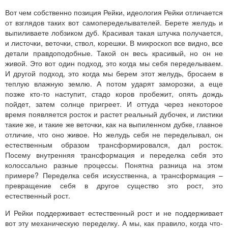
Вот чем собственно позиция Рейки, идеология Рейки отличается
от взглядов таких вот самопеределывателей. Берете желудь и
выпиливаете лобзиком дуб. Красивая такая штучка получается,
и листочки, веточки, ствол, корешки. В микроскоп все видно, все
детали правдоподобные. Такой он весь красивый, но он не
живой. Это вот один подход, это когда мы себя переделываем.
И другой подход, это когда мы берем этот желудь, бросаем в
теплую влажную землю. А потом ударят заморозки, а еще
позже кто-то наступит, стадо коров пробежит, опять дождь
пойдет, затем солнце пригреет. И оттуда через некоторое
время появляется росток и растет реальный дубочек, и листики
такие же, и такие же веточки, как на выпиленном дубке, главное
отличие, что оно живое. Но желудь себя не переделывал, он
естественным образом трансформировался, дал росток.
Посему внутренняя трансформация и переделка себя это
колоссально разные процессы. Понятна разница на этом
примере? Переделка себя искусственна, а трансформация –
превращение себя в другое существо это рост, это
естественный рост.
И Рейки поддерживает естественный рост и не поддерживает
вот эту механическую переделку. А мы, как правило, когда что-