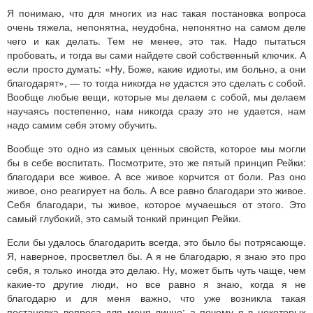
Я понимаю, что для многих из нас такая постановка вопроса
очень тяжела, непонятна, неудобна, непонятно на самом деле
чего и как делать. Тем не менее, это так. Надо пытаться
пробовать, и тогда вы сами найдете свой собственный ключик. А
если просто думать: «Ну, Боже, какие идиоты, им больно, а они
благодарят», — то тогда никогда не удастся это сделать с собой.
Вообще любые вещи, которые мы делаем с собой, мы делаем
научаясь постепенно, нам никогда сразу это не удается, нам
надо самим себя этому обучить.
Вообще это одно из самых ценных свойств, которое мы могли
бы в себе воспитать. Посмотрите, это же пятый принцип Рейки:
благодари все живое. А все живое корчится от боли. Раз оно
живое, оно реагирует на боль. А все равно благодари это живое.
Себя благодари, ты живое, которое мучаешься от этого. Это
самый глубокий, это самый тонкий принцип Рейки.
Если бы удалось благодарить всегда, это было бы потрясающе.
Я, наверное, просветлел бы. А я не благодарю, я знаю это про
себя, я только иногда это делаю. Ну, может быть чуть чаще, чем
какие-то другие люди, но все равно я знаю, когда я не
благодарю и для меня важно, что уже возникла такая
постановка вопроса для меня лично: а почему я в некоторых