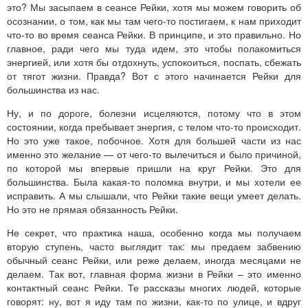
это? Мы засыпаем в сеансе Рейки, хотя мы можем говорить об
осознании, о том, как мы там чего-то постигаем, к нам приходит
что-то во время сеанса Рейки. В принципе, и это правильно. Но
главное, ради чего мы туда идем, это чтобы полакомиться
энергией, или хотя бы отдохнуть, успокоиться, поспать, сбежать
от тягот жизни. Правда? Вот с этого начинается Рейки для
большинства из нас.
Ну, и по дороге, болезни исцеляются, потому что в этом
состоянии, когда пребывает энергия, с телом что-то происходит.
Но это уже такое, побочное. Хотя для большей части из нас
именно это желание — от чего-то вылечиться и было причиной,
по которой мы впервые пришли на круг Рейки. Это для
большинства. Была какая-то поломка внутри, и мы хотели ее
исправить. А мы слышали, что Рейки такие вещи умеет делать.
Но это не прямая обязанность Рейки.
Не секрет, что практика наша, особенно когда мы получаем
вторую ступень, часто выглядит так: мы предаем забвению
обычный сеанс Рейки, или реже делаем, иногда месяцами не
делаем. Так вот, главная форма жизни в Рейки – это именно
контактный сеанс Рейки. Те рассказы многих людей, которые
говорят: ну, вот я иду там по жизни, как-то по улице, и вдруг