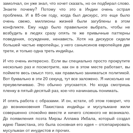
замолчал, он уже знал, что хочет сказать, но он подбирал слово.
Знаете почему? Потому что это в Индии очень острая
проблема. И в 85-ом году, когда был дискурс, это еще было
очень свежо, миллионы жизней были загублены в этом
конфликте. Ему надо было правильное выбрать, чтобы не
возбудить в людях сразу опять те же привычные паттерны
поведения, осуждение, ненависть. Хотя на дискурсе сидели
большей частью европейцы, у него саньясинов европейцев две
трети, и только одна треть индийцы.
И что очень интересно. Если вы специально просто прокрутите
несколько раз и посмотрите, как он в этом месте работает, вы
поймете весь смысл того, как правильно заниматься политикой.
Вот буквально в эти 20 секунд, тут все заложено. Я нисколько не
преувеличиваю. Это обычно упускается. Но когда смотришь
пленку в пятый-десятый раз, кое-что начинаешь понимать.
И опять работа с образами. И он, кстати, об этом говорит, что
до возникновения Пакистана индийцы и мусульмане жили
совершенно спокойно вместе и ничего сложного не возникало.
До появиления поэта Мирзы Аллама Икбала, который создал
идею Пакистана, это была основная его идея – отсепарировать
мусульман от инудистов и прочих.