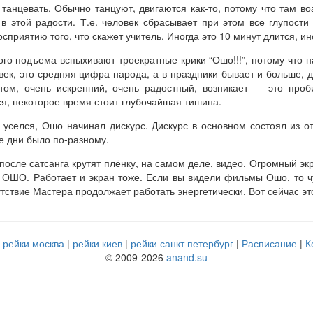
 танцевать. Обычно танцуют, двигаются как-то, потому что там в
 в этой радости. Т.е. человек сбрасывает при этом все глупост
осприятию того, что скажет учитель. Иногда это 10 минут длится, ин
го подъема вспыхивают троекратные крики “Ошо!!!”, потому что н
ек, это средняя цифра народа, а в праздники бывает и больше, до 
ом, очень искренний, очень радостный, возникает — это проби
ся, некоторое время стоит глубочайшая тишина.
то уселся, Ошо начинал дискурс. Дискурс в основном состоял из 
ые дни было по-разному.
после сатсанга крутят плёнку, на самом деле, видео. Огромный эк
ОШО. Работает и экран тоже. Если вы видели фильмы Ошо, то чу
тствие Мастера продолжает работать энергетически. Вот сейчас это
рейки москва
рейки киев
рейки санкт петербург
Расписание
К
© 2009-2026
anand.su