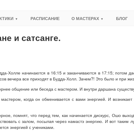
КТИКИ
РАСПИСАНИЕ
О МАСТЕРАХ
БЛОГ
не и сатсанге.
да-Холле начинаются в 16:15 и заканчиваются в 17:15; потом дае
часов вечера все приходят в Будда-Холл. Зачем?! Это было и при жи
чернее общение или беседа с мастером. И внутри даршана существу
мастером, когда он обменивается с вами энергией. И возникает 
рное, помнят, что перед тем, как начинается дискурс, Ошо выходи
йствовать с залом, посылая через намастэ энергию. И вот таким 
ется энергией с учениками.