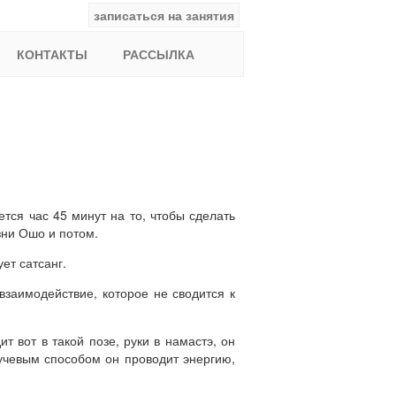
записаться на занятия
facebook
ВКонтакте
YouTube
Instagram
Найти:
КОНТАКТЫ
РАССЫЛКА
тся час 45 минут на то, чтобы сделать
зни Ошо и потом.
ет сатсанг.
взаимодействие, которое не сводится к
т вот в такой позе, руки в намастэ, он
лучевым способом он проводит энергию,