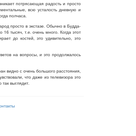
озникает потрясающая радость и просто
и ментальные, всю усталость дневную и
огда полчаса.
арод просто в экстазе. Обычно в Будда-
16 тысяч, т.е. очень много. Когда этот
рает до костей, это удивительно, это
ответов на вопросы, и это продолжалось
ран видно с очень большого расстояния,
вствовали, что даже из телевизора это
 так выглядит.
онтакты