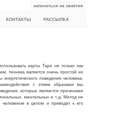
записаться на занятия
facebook
ВКонтакте
YouTube
Instagram
Найти:
КОНТАКТЫ
РАССЫЛКА
спользовать карты Таро не только как
ем, техника является очень простой но
ы энергетического поведения человека,
заимодействия с этими образами мы
оведения, которые являются причинами
иональных, ментальных и т.д. Метод не
с человеком в целом и приводит к его