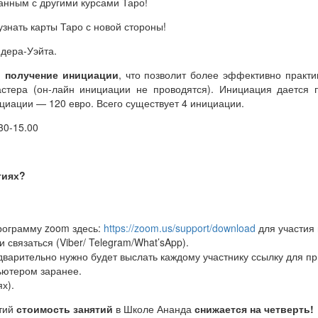
анным с другими курсами Таро!
узнать карты Таро с новой стороны!
йдера-Уэйта.
,
получение инициации
, что позволит более эффективно практи
астера (он-лайн инициации не проводятся). Инициация дается 
циации — 120 евро. Всего существует 4 инициации.
30-15.00
тиях?
программу zoom здесь:
https://zoom.us/support/download
для участия 
 связаться (Viber/ Telegram/What’sApp).
дварительно нужно будет выслать каждому участнику ссылку для п
ьютером заранее.
х).
ятий
стоимость занятий
в Школе Ананда
снижается на четверть!