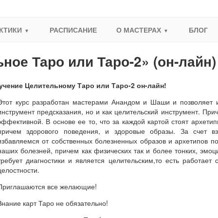
КТИКИ
РАСПИСАНИЕ
О МАСТЕРАХ
БЛОГ
ое Таро или Таро-2» (он-лайн)
учение Целительному Таро или Таро-2 он-лайн!
Этот курс разработан мастерами Анандом и Шаши и позволяет и
инструмент предсказания, но и как целительский инструмент. Прич
эффективной. В основе ее то, что за каждой картой стоят архетип
причем здорового поведения, и здоровые образы. За счет в
избавляемся от собственных болезненных образов и архетипов п
наших болезней, причем как физических так и более тонких, эмоц
требует диагностики и является целительским,то есть работает 
целостности.
Приглашаются все желающие!
Знание карт Таро не обязательно!