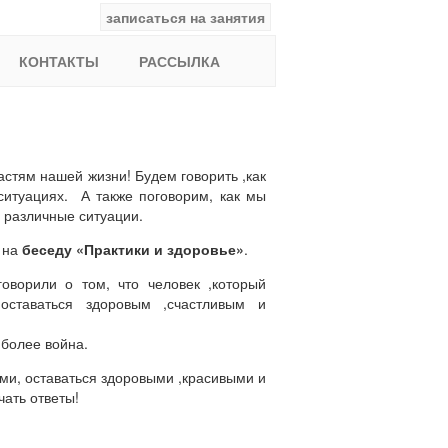
записаться на занятия
facebook
ВКонтакте
YouTube
Instagram
Найти:
КОНТАКТЫ
РАССЫЛКА
стям нашей жизни! Будем говорить ,как
ситуациях. А также поговорим, как мы
 различные ситуации.
 на
беседу «Практики и здоровье»
.
ворили о том, что человек ,который
оставаться здоровым ,счастливым и
 более война.
ами, оставаться здоровыми ,красивыми и
чать ответы!