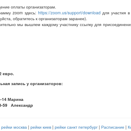
дение оплаты организаторам.
грамму zoom здесь:
https://zoom.us/support/download
для участия в 
уйста, обратитесь к организаторам заранее).
арительно мы вышлем каждому участнику ссылку для присоединения
2 евро.
ьная запись у организаторов:
4-14 Марина
3-59 Александр
рейки москва
рейки киев
рейки санкт петербург
Расписание
К