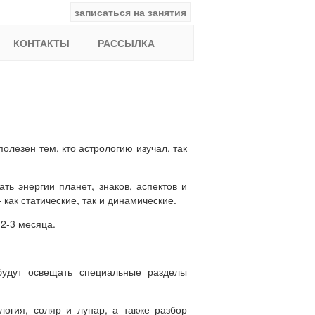
записаться на занятия
facebook
ВКонтакте
YouTube
Instagram
Найти:
КОНТАКТЫ
РАССЫЛКА
полезен тем, кто астрологию изучал, так
ть энергии планет, знаков, аспектов и
ак статические, так и динамические.
 2-3 месяца.
будут освещать специальные разделы
логия, соляр и лунар, а также разбор