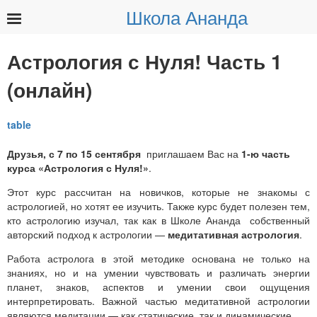
Школа Ананда
Найти:
Астрология с Нуля! Часть 1
(онлайн)
Друзья, с 7 по 15 сентября
приглашаем Вас на
1-ю часть
курса «Астрология с Нуля!»
.
Этот курс рассчитан на новичков, которые не знакомы с
астрологией, но хотят ее изучить. Также курс будет полезен тем,
кто астрологию изучал, так как в Школе Ананда собственный
авторский подход к астрологии —
медитативная астрология
.
Работа астролога в этой методике основана не только на
знаниях, но и на умении чувствовать и различать энергии
планет, знаков, аспектов и умении свои ощущения
интерпретировать. Важной частью медитативной астрологии
являются медитации — как статические, так и динамические.