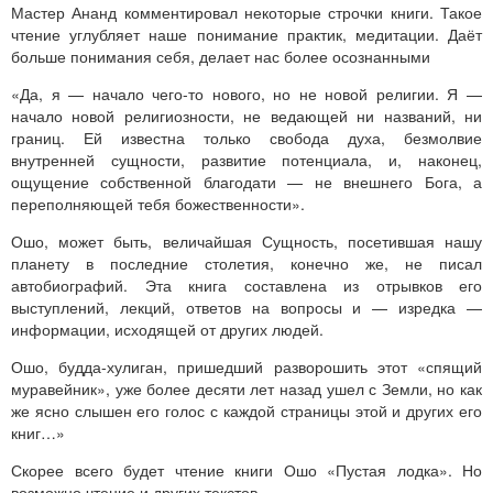
Мастер Ананд комментировал некоторые строчки книги. Такое
чтение углубляет наше понимание практик, медитации. Даёт
больше понимания себя, делает нас более осознанными
«Да, я — начало чего-то нового, но не новой религии. Я —
начало новой религиозности, не ведающей ни названий, ни
границ. Ей известна только свобода духа, безмолвие
внутренней сущности, развитие потенциала, и, наконец,
ощущение собственной благодати — не внешнего Бога, а
переполняющей тебя божественности».
Ошо, может быть, величайшая Сущность, посетившая нашу
планету в последние столетия, конечно же, не писал
автобиографий. Эта книга составлена из отрывков его
выступлений, лекций, ответов на вопросы и — изредка —
информации, исходящей от других людей.
Ошо, будда-хулиган, пришедший разворошить этот «спящий
муравейник», уже более десяти лет назад ушел с Земли, но как
же ясно слышен его голос с каждой страницы этой и других его
книг…»
Скорее всего будет чтение книги Ошо «Пустая лодка». Но
возможно чтение и других текстов.