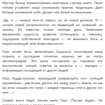
Мастер Ананд комментировал некоторые строчки книги. Такое
чтение углубляет наше понимание практик, медитации. Даёт
больше понимания себя, делает нас более осознанными
«Да, я — начало чего-то нового, но не новой религии. Я —
начало новой религиозности, не ведающей ни названий, ни
границ. Ей известна только свобода духа, безмолвие
внутренней сущности, развитие потенциала, и, наконец,
ощущение собственной благодати — не внешнего Бога, а
переполняющей тебя божественности».
Ошо, может быть, величайшая Сущность, посетившая нашу
планету в последние столетия, конечно же, не писал
автобиографий. Эта книга составлена из отрывков его
выступлений, лекций, ответов на вопросы и — изредка —
информации, исходящей от других людей.
Ошо, будда-хулиган, пришедший разворошить этот «спящий
муравейник», уже более десяти лет назад ушел с Земли, но как
же ясно слышен его голос с каждой страницы этой и других его
книг…»
Скорее всего будет чтение книги Ошо «Пустая лодка». Но
возможно чтение и других текстов.