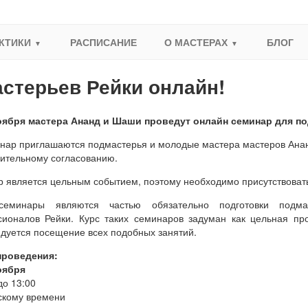
КТИКИ
РАСПИСАНИЕ
О МАСТЕРАХ
БЛОГ
стерьев Рейки онлайн!
ноября мастера Ананд и Шаши проведут онлайн семинар для п
нар приглашаются подмастерья и молодые мастера мастеров Ананд
ительному согласованию.
 является цельным событием, поэтому необходимо присутствовать
семинары являются частью обязательно подготовки подм
ионалов Рейки. Курс таких семинаров задуман как цельная про
дуется посещение всех подобных занятий.
проведения:
оября
до 13:00
скому времени