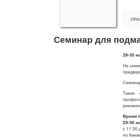
ПРА
Семинар для подма
29-30 
На семи
предвар
Семинар
Такие 
професс
рекомен
Время 
29-30 н
с 11:30 
по Киев