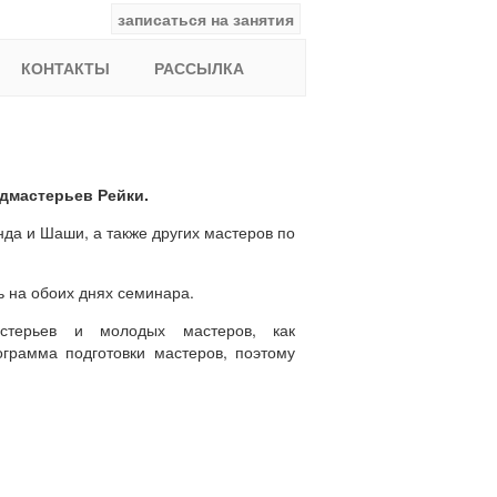
записаться на занятия
facebook
ВКонтакте
YouTube
Instagram
Найти:
КОНТАКТЫ
РАССЫЛКА
одмастерьев Рейки.
а и Шаши, а также других мастеров по
 на обоих днях семинара.
астерьев и молодых мастеров, как
грамма подготовки мастеров, поэтому