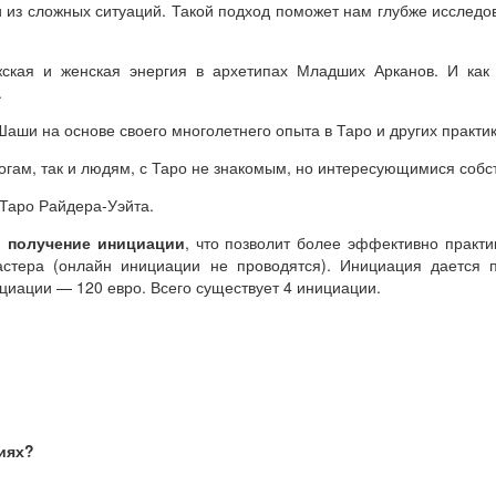
и из сложных ситуаций. Такой подход поможет нам глубже исследо
жская и женская энергия в архетипах Младших Арканов. И как
.
Шаши на основе своего многолетнего опыта в Таро и других практик
огам, так и людям, с Таро не знакомым, но интересующимися соб
 Таро Райдера-Уэйта.
,
получение инициации
, что позволит более эффективно практи
астера (онлайн инициации не проводятся). Инициация дается 
циации — 120 евро. Всего существует 4 инициации.
тиях?