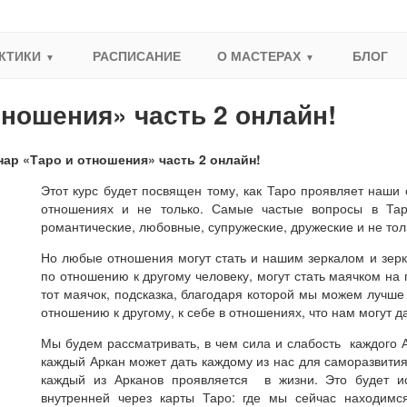
КТИКИ
РАСПИСАНИЕ
О МАСТЕРАХ
БЛОГ
тношения» часть 2 онлайн!
ар «Таро и отношения» часть 2 онлайн!
Этот курс будет посвящен тому, как Таро проявляет наши
отношениях и не только. Самые частые вопросы в Та
романтические, любовные, супружеские, дружеские и не тол
Но любые отношения могут стать и нашим зеркалом и зерка
по отношению к другому человеку, могут стать маячком на п
тот маячок, подсказка, благодаря которой мы можем лучше 
отношению к другому, к себе в отношениях, что нам могут д
Мы будем рассматривать, в чем сила и слабость каждого Ар
каждый Аркан может дать каждому из нас для саморазвития
каждый из Арканов проявляется в жизни. Это будет 
внутренней через карты Таро: где мы сейчас находимся