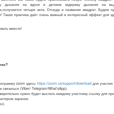
ку дыхания на вдохе и делаем задержку дыхания на в
а,получается четыре акта. Отсюда и название квадрат. Будем п
! Такая практика даёт очень важный и интересный эффект для зд
овать вместе!
тиях?
программу zoom здесь:
https://zoom.us/support/download
для участия 
 связаться (Viber/ Telegram/What’sApp).
дварительно нужно будет выслать каждому участнику ссылку для пр
ьютером заранее.
х).