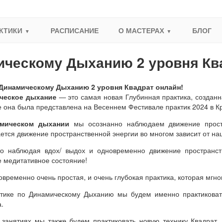
КТИКИ
РАСПИСАНИЕ
О МАСТЕРАХ
БЛОГ
ическому Дыханию 2 уровня Кв
Динамическому Дыханию 2 уровня Квадрат онлайн!
ческое дыхание
— это самая новая Глубинная практика, создан
 она была представлена на Весеннем Фестивале практик 2024 в К
мическом дыхании
мы осознанно наблюдаем движение простр
ется движение пространственной энергии во многом зависит от на
о наблюдая вдох/ выдох и одновременно движение пространст
е медитативное состояние!
овременно очень простая, и очень глубокая практика, которая мгн
тике по Динамическому Дыханию мы будем именно практиковать 
а.
 занятиях мы также будем практиковать новую технику Квадрат.