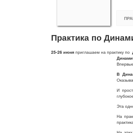
ПРА
Практика по Динам
25-26 июня
приглашаем на практику по
Динами
Впервые
В Дина
Оказыва
И прост
глубоко
Эта одн
На прак
практик
На этих