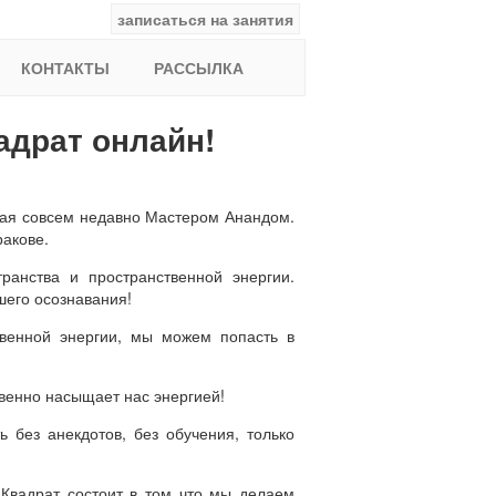
записаться на занятия
facebook
ВКонтакте
YouTube
Instagram
Найти:
КОНТАКТЫ
РАССЫЛКА
адрат онлайн!
ная совсем недавно Мастером Анандом.
ракове.
анства и пространственной энергии.
шего осознавания!
венной энергии, мы можем попасть в
овенно насыщает нас энергией!
без анекдотов, без обучения, только
 Квадрат состоит в том что мы делаем