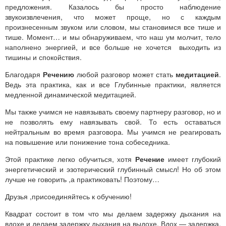
предложения. Казалось бы просто наблюдение
звукоизвлечения, что может проще, но с каждым
произнесенным звуком или словом, мы становимся все тише и
тише. Момент… и мы обнаруживаем, что наш ум молчит, тело
наполнено энергией, и все больше не хочется выходить из
тишины и спокойствия.
Благодаря
Речению
любой разговор может стать
медитацией
.
Ведь эта практика, как и все Глубинные практики, является
медленной динамической медитацией.
Мы также учимся не навязывать своему партнеру разговор, но и
не позволять ему навязывать свой. То есть оставаться
нейтральным во время разговора. Мы учимся не реагировать
на повышение или понижение тона собеседника.
Этой практике легко обучиться, хотя
Речение
имеет глубокий
энергетический и эзотерический глубинный смысл! Но об этом
лучше не говорить ,а практиковать! Поэтому…
Друзья ,присоединяйтесь к обучению!
Квадрат состоит в том что мы делаем задержку дыхания на
вдохе и делаем задержку дыхания на выдохе. Вдох — задержка,