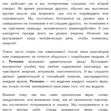
нас работает ум и мы нетерпеливо слушаем, что второй
говорит. Во время разговора другого, обычно мы мысленно
крутим мысли ,как возразить ,как что-то подтвердить или
опровергнуть. Мы постоянно болтаемся на уровне ума и
совершенно не понимаем и не слышим другого, не понимаем и
не чувствуем природы человеческого взаимодействия. А оно
находится прежде всего на уровне энергии. Речение так
выстраивает нашу человеческую речь ,чтобы появилась
энергия!
Очень часто споры нас изматывают, после таких разговоров
нам совершенно не хочется общаться с подобными людьми. А
в
Речении
возникает удивительная вещь! Всплывает
внутренняя улыбка при любом содержании разговора, вы
чувствуете энергию, энтузиазм, наполненность. И вы слышите
аромат удивительной и тончайшей энергии, наслаждаетесь
каждым звуком.
Речение
— это видение каждого нашего звука,
мы только потом занимаемся смыслами того, что мы выдали.
Внимая тому, как мы сами произносим звуки, слова,
предложения, или внимания тому, как их произносит партнер,
мы постепенно погружаемся в тишину. Мы погружаемся в то
место внутри себя, откуда рождаются звуки, слова,