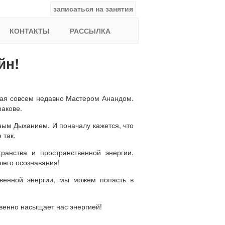
записаться на занятия
facebook
ВКонтакте
YouTube
Instagram
Найти:
КОНТАКТЫ
РАССЫЛКА
йн!
ная совсем недавно Мастером Анандом.
ракове.
ым Дыханием. И поначалу кажется, что
 так.
анства и пространственной энергии.
шего осознавания!
венной энергии, мы можем попасть в
овенно насыщает нас энергией!