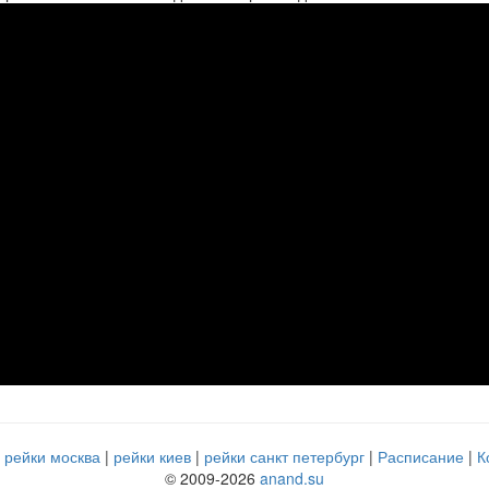
рейки москва
рейки киев
рейки санкт петербург
Расписание
К
© 2009-2026
anand.su