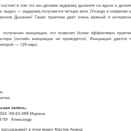
 состоит в том что мы делаем задержку дыхания на вдохе и дела
а, выдох — задержка,получается четыре акта. Отсюда и название к
еском Дыхании! Такая практика даёт очень важный и интересн
 получение инициации, что позволит более эффективно практик
астера (онлайн инициации не проводятся). Инициация дается 
 второй — 120 евро.
и.
нятия.
ьная запись:
-324 -59-63-688 Марина
53-59 Александр
 рассказывает в этом видео Мастер Ананд: