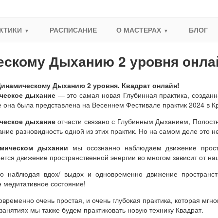
КТИКИ
РАСПИСАНИЕ
О МАСТЕРАХ
БЛОГ
скому Дыханию 2 уровня онла
Динамическому Дыханию 2 уровня. Квадрат онлайн!
ческое дыхание
— это самая новая Глубинная практика, создан
 она была представлена на Весеннем Фестивале практик 2024 в К
ческое дыхание
отчасти связано с Глубинным Дыханием, Полостн
ание разновидность одной из этих практик. Но на самом деле это не
мическом дыхании
мы осознанно наблюдаем движение простр
ется движение пространственной энергии во многом зависит от на
о наблюдая вдох/ выдох и одновременно движение пространст
е медитативное состояние!
овременно очень простая, и очень глубокая практика, которая мгн
 занятиях мы также будем практиковать новую технику Квадрат.